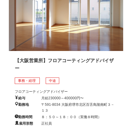
【大阪営業所】フロアコーティングアドバイザ
ー
事務・経理
中途
フロアコーティングアドバイザー
給与
月給230000～400000円〜
勤務地
〒591-8034 大阪府堺市北区百舌鳥陵南町３－
１３
勤務時間
８：５０～１８：００（実働８時間）
雇用形態
正社員