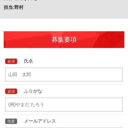
担当:野村
募集要項
氏名
必須
ふりがな
必須
メールアドレス
任意