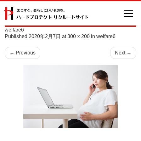
welfare6
Published
2020年2月7日
at
300 × 200
in
welfare6
←
Previous
Next
→