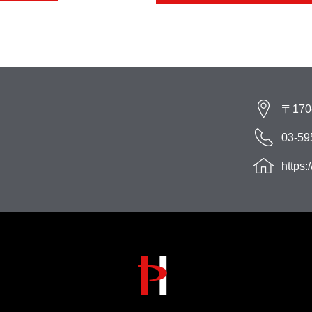
〒17
03-59
https: