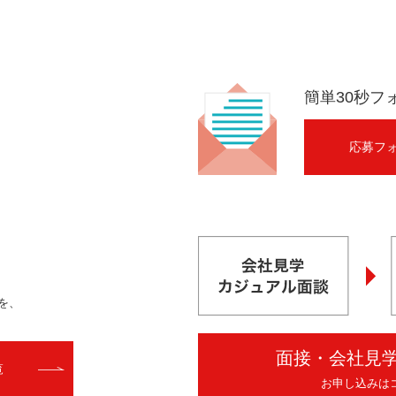
簡単30秒フ
応募フ
を、
面接・会社見
覧
お申し込みは