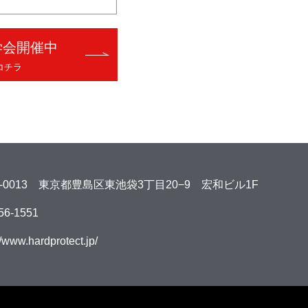
学会開催中
コチラ
0-0013 東京都豊島区東池袋3丁目20−9
宏和ビル1F
56-1551
//www.hardprotect.jp/