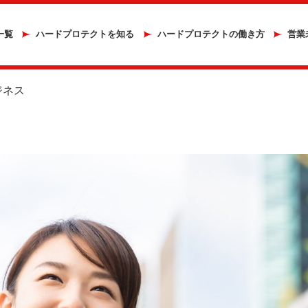
一覧
ハードプロテクトを知る
ハードプロテクトの働き方
営業
ジネス