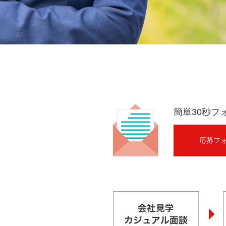
簡単30秒フ
応募フ